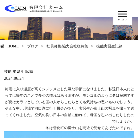
MENU
ブログ
HOME
ブログ
社員募集
/
協力会社様募集
技能実習生記録
技能実習生記録
2024.06.24
梅雨に入り湿度が高くジメジメとした嫌な季節になりました。私達日本人にと
っては毎年のことで多少の慣れはありますが、モンゴルのように冬は極寒です
が夏はカラッとしている国の人からしたらとても気持ちの悪いものでしょう。
そんな中、現場で河口湖に行く機会があり、実習生が富士山の写真を撮って送
ってくれました。空気の良い日本の自然に触れて、母国を思い出したりしたの
でしょうか。
冬は雪化粧の富士山を間近で見せてあげたいですね。