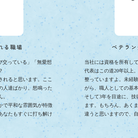
れる職場
ベテラン
び交っている」「無愛想
当社には資格を所有し
？
代表はこの道20年以上
されると思います。ここ
整っていますよ。未経験
の人達ばかり。怒鳴った
がら、職人としての基
ん。
そして3年を目途に、技
かで平和な雰囲気が特徴
ます。もちろん、あく
あなたもすぐに打ち解け
違うと思いますので、