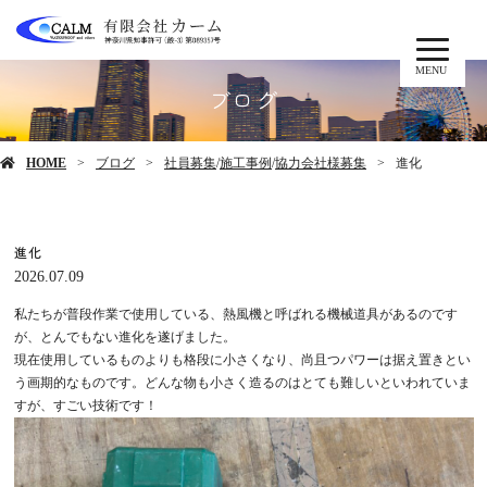
MENU
ブログ
HOME
ブログ
社員募集
/
施工事例
/
協力会社様募集
進化
進化
2026.07.09
私たちが普段作業で使用している、熱風機と呼ばれる機械道具があるのです
が、とんでもない進化を遂げました。
現在使用しているものよりも格段に小さくなり、尚且つパワーは据え置きとい
う画期的なものです。どんな物も小さく造るのはとても難しいといわれていま
すが、すごい技術です！